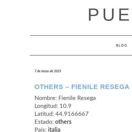
Saltar
PUE
al
contenido
BLOG
7 de mayo de 2023
OTHERS – FIENILE RESEGA
Nombre: Fienile Resega
Longitud: 10.9
Latitud: 44.9166667
Estado:
others
Pais:
italia