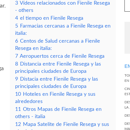
3
Vídeos relacionados con Fienile Resega
ar.
- others
4
el tiempo en Fienile Resega
5
Farmacias cercanas a Fienile Resega en
italia:
6
Centos de Salud cercanas a Fienile
Resega en italia:
7
Aeropuertos cerca de Fienile Resega
8
Distancia entre Fienile Resega y las
E
ga
principales ciudades de Europa
TO
9
Distacia entre Fienile Resega y las
EN 
principales ciudades de Europa
CI
10
Hoteles en Fienile Resega y sus
ES
alrededores
DE
LA
11
Otros Mapas de Fienile Resega en
DE
others - italia
12
Mapa Satelite de Fienile Resega y sus
DE
MA