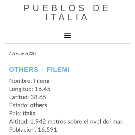
Saltar
PUEBLOS DE
al
contenido
ITALIA
Cambiar modo de navegación
7 de mayo de 2023
OTHERS – FILEMI
Nombre: Filemi
Longitud: 16.45
Latitud: 38.65
Estado:
others
Pais:
italia
Altitud: 1.942 metros sobre el nvel del mar.
Poblacion: 16.591