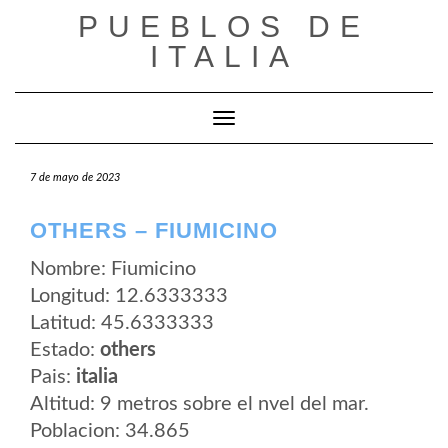
Saltar
PUEBLOS DE
al
contenido
ITALIA
Cambiar modo de navegación
7 de mayo de 2023
OTHERS – FIUMICINO
Nombre: Fiumicino
Longitud: 12.6333333
Latitud: 45.6333333
Estado:
others
Pais:
italia
Altitud: 9 metros sobre el nvel del mar.
Poblacion: 34.865