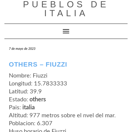
PUEBLOS DE
Saltar
al
ITALIA
contenido
Cambiar modo de navegación
7 de mayo de 2023
OTHERS – FIUZZI
Nombre: Fiuzzi
Longitud: 15.7833333
Latitud: 39.9
Estado:
others
Pais:
italia
Altitud: 977 metros sobre el nvel del mar.
Poblacion: 6.307
Huso horario de Fiuzzi