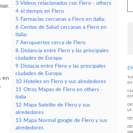
3
Vídeos relacionados con Flero - others
mar.
4
el tiempo en Flero
5
Farmacias cercanas a Flero en italia:
6
Centos de Salud cercanas a Flero en
italia:
7
Aeropuertos cerca de Flero
8
Distancia entre Flero y las principales
ciudades de Europa
9
Distacia entre Flero y las principales
E
ciudades de Europa
s en
TO
10
Hoteles en Flero y sus alrededores
EN 
s
11
Otros Mapas de Flero en others -
CI
italia
ES
12
Mapa Satelite de Flero y sus
DE
LA
alrededores
DE
13
Mapa Normal google de Flero y sus
DE
alrededores
MA