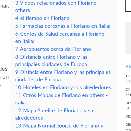
3
Vídeos relacionados con Floriano -
mar.
others
4
el tiempo en Floriano
5
Farmacias cercanas a Floriano en italia:
6
Centos de Salud cercanas a Floriano
en italia:
7
Aeropuertos cerca de Floriano
8
Distancia entre Floriano y las
principales ciudades de Europa
E
des
9
Distacia entre Floriano y las principales
s en
TO
ciudades de Europa
EN 
s
10
Hoteles en Floriano y sus alrededores
CI
11
Otros Mapas de Floriano en others -
ES
italia
DE
LA
12
Mapa Satelite de Floriano y sus
DE
alrededores
DE
13
Mapa Normal google de Floriano y
MA