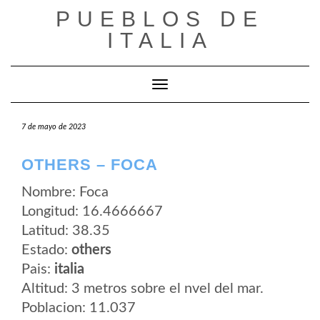
Saltar
PUEBLOS DE
al
contenido
ITALIA
Cambiar modo de navegación
7 de mayo de 2023
OTHERS – FOCA
Nombre: Foca
Longitud: 16.4666667
Latitud: 38.35
Estado:
others
Pais:
italia
Altitud: 3 metros sobre el nvel del mar.
Poblacion: 11.037