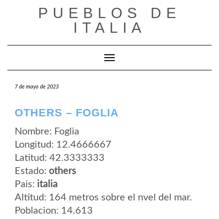
Saltar
PUEBLOS DE
al
contenido
ITALIA
Cambiar modo de navegación
7 de mayo de 2023
OTHERS – FOGLIA
Nombre: Foglia
Longitud: 12.4666667
Latitud: 42.3333333
Estado:
others
Pais:
italia
Altitud: 164 metros sobre el nvel del mar.
Poblacion: 14.613