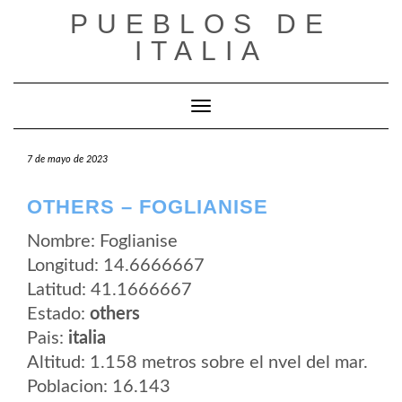
Saltar
PUEBLOS DE
al
contenido
ITALIA
Cambiar modo de navegación
7 de mayo de 2023
OTHERS – FOGLIANISE
Nombre: Foglianise
Longitud: 14.6666667
Latitud: 41.1666667
Estado:
others
Pais:
italia
Altitud: 1.158 metros sobre el nvel del mar.
Poblacion: 16.143