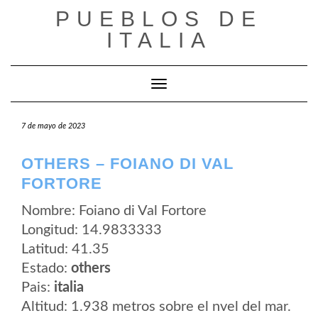
Saltar
PUEBLOS DE
al
contenido
ITALIA
Cambiar modo de navegación
7 de mayo de 2023
OTHERS – FOIANO DI VAL
FORTORE
Nombre: Foiano di Val Fortore
Longitud: 14.9833333
Latitud: 41.35
Estado:
others
Pais:
italia
Altitud: 1.938 metros sobre el nvel del mar.