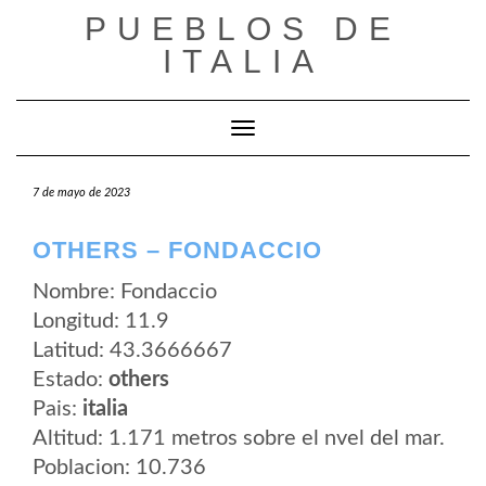
Saltar
PUEBLOS DE
al
contenido
ITALIA
Cambiar modo de navegación
7 de mayo de 2023
OTHERS – FONDACCIO
Nombre: Fondaccio
Longitud: 11.9
Latitud: 43.3666667
Estado:
others
Pais:
italia
Altitud: 1.171 metros sobre el nvel del mar.
Poblacion: 10.736