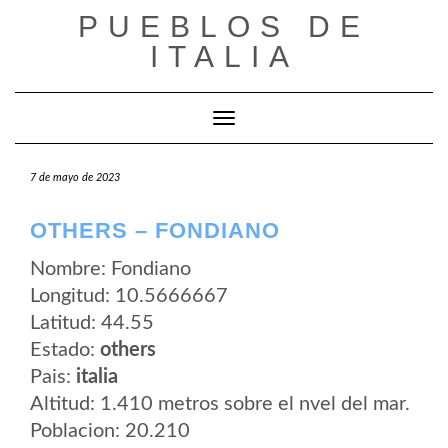
Saltar
PUEBLOS DE
al
contenido
ITALIA
Cambiar modo de navegación
7 de mayo de 2023
OTHERS – FONDIANO
Nombre: Fondiano
Longitud: 10.5666667
Latitud: 44.55
Estado:
others
Pais:
italia
Altitud: 1.410 metros sobre el nvel del mar.
Poblacion: 20.210