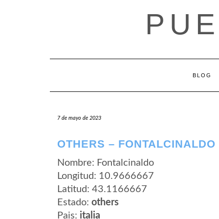
Saltar
PUE
al
contenido
BLOG
7 de mayo de 2023
OTHERS – FONTALCINALDO
Nombre: Fontalcinaldo
Longitud: 10.9666667
Latitud: 43.1166667
Estado:
others
Pais:
italia