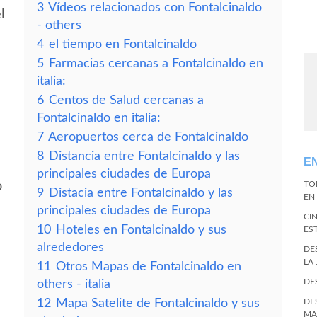
3
Vídeos relacionados con Fontalcinaldo
l
- others
4
el tiempo en Fontalcinaldo
5
Farmacias cercanas a Fontalcinaldo en
italia:
6
Centos de Salud cercanas a
Fontalcinaldo en italia:
7
Aeropuertos cerca de Fontalcinaldo
8
Distancia entre Fontalcinaldo y las
E
principales ciudades de Europa
o
TO
9
Distacia entre Fontalcinaldo y las
EN 
principales ciudades de Europa
CI
10
Hoteles en Fontalcinaldo y sus
ES
alrededores
DE
LA
11
Otros Mapas de Fontalcinaldo en
DE
others - italia
12
Mapa Satelite de Fontalcinaldo y sus
DE
MA