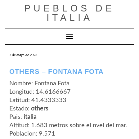
Saltar
PUEBLOS DE
al
contenido
ITALIA
Cambiar modo de navegación
7 de mayo de 2023
OTHERS – FONTANA FOTA
Nombre: Fontana Fota
Longitud: 14.6166667
Latitud: 41.4333333
Estado:
others
Pais:
italia
Altitud: 1.683 metros sobre el nvel del mar.
Poblacion: 9.571