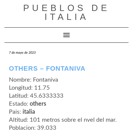
Saltar
PUEBLOS DE
al
contenido
ITALIA
Cambiar modo de navegación
7 de mayo de 2023
OTHERS – FONTANIVA
Nombre: Fontaniva
Longitud: 11.75
Latitud: 45.6333333
Estado:
others
Pais:
italia
Altitud: 101 metros sobre el nvel del mar.
Poblacion: 39.033