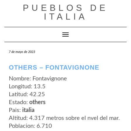
Saltar
PUEBLOS DE
al
contenido
ITALIA
Cambiar modo de navegación
7 de mayo de 2023
OTHERS – FONTAVIGNONE
Nombre: Fontavignone
Longitud: 13.5
Latitud: 42.25
Estado:
others
Pais:
italia
Altitud: 4.317 metros sobre el nvel del mar.
Poblacion: 6.710