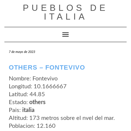
Saltar
PUEBLOS DE
al
contenido
ITALIA
Cambiar modo de navegación
7 de mayo de 2023
OTHERS – FONTEVIVO
Nombre: Fontevivo
Longitud: 10.1666667
Latitud: 44.85
Estado:
others
Pais:
italia
Altitud: 173 metros sobre el nvel del mar.
Poblacion: 12.160