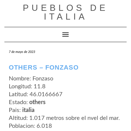
Saltar
PUEBLOS DE
al
contenido
ITALIA
Cambiar modo de navegación
7 de mayo de 2023
OTHERS – FONZASO
Nombre: Fonzaso
Longitud: 11.8
Latitud: 46.0166667
Estado:
others
Pais:
italia
Altitud: 1.017 metros sobre el nvel del mar.
Poblacion: 6.018