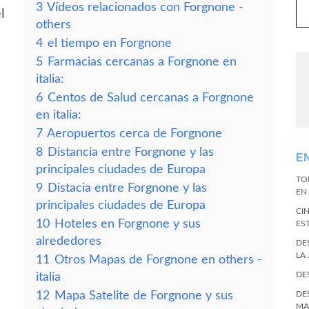
3
Vídeos relacionados con Forgnone -
l
others
4
el tiempo en Forgnone
5
Farmacias cercanas a Forgnone en
italia:
6
Centos de Salud cercanas a Forgnone
en italia:
7
Aeropuertos cerca de Forgnone
8
Distancia entre Forgnone y las
E
principales ciudades de Europa
TO
9
Distacia entre Forgnone y las
EN 
principales ciudades de Europa
CI
10
Hoteles en Forgnone y sus
ES
alrededores
DE
LA
11
Otros Mapas de Forgnone en others -
DE
italia
12
Mapa Satelite de Forgnone y sus
DE
MA