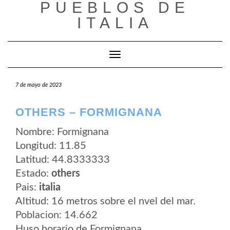
PUEBLOS DE
Saltar
al
ITALIA
contenido
Cambiar modo de navegación
7 de mayo de 2023
OTHERS – FORMIGNANA
Nombre: Formignana
Longitud: 11.85
Latitud: 44.8333333
Estado:
others
Pais:
italia
Altitud: 16 metros sobre el nvel del mar.
Poblacion: 14.662
Huso horario de Formignana