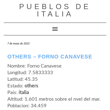
Saltar
PUEBLOS DE
al
contenido
ITALIA
Cambiar modo de navegación
7 de mayo de 2023
OTHERS – FORNO CANAVESE
Nombre: Forno Canavese
Longitud: 7.5833333
Latitud: 45.35
Estado:
others
Pais:
italia
Altitud: 1.601 metros sobre el nvel del mar.
Poblacion: 34.459