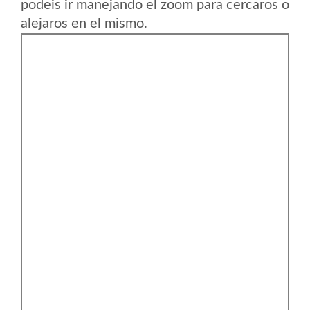
podeis ir manejando el zoom para cercaros o
alejaros en el mismo.