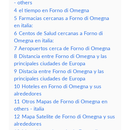
- others
4
el tiempo en Forno di Omegna
5
Farmacias cercanas a Forno di Omegna
en italia:
6
Centos de Salud cercanas a Forno di
Omegna en italia:
7
Aeropuertos cerca de Forno di Omegna
8
Distancia entre Forno di Omegna y las
principales ciudades de Europa
9
Distacia entre Forno di Omegna y las
principales ciudades de Europa
10
Hoteles en Forno di Omegna y sus
alrededores
11
Otros Mapas de Forno di Omegna en
others - italia
12
Mapa Satelite de Forno di Omegna y sus
alrededores