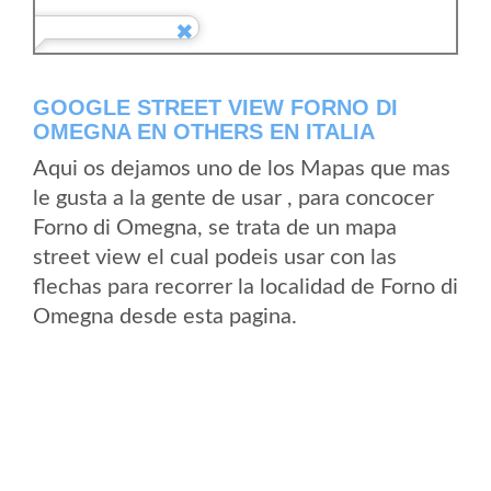
GOOGLE STREET VIEW FORNO DI
OMEGNA EN OTHERS EN ITALIA
Aqui os dejamos uno de los Mapas que mas
le gusta a la gente de usar , para concocer
Forno di Omegna, se trata de un mapa
street view el cual podeis usar con las
flechas para recorrer la localidad de Forno di
Omegna desde esta pagina.