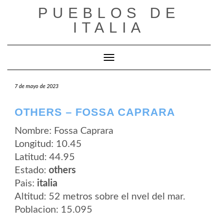
Saltar
PUEBLOS DE
al
contenido
ITALIA
Cambiar modo de navegación
7 de mayo de 2023
OTHERS – FOSSA CAPRARA
Nombre: Fossa Caprara
Longitud: 10.45
Latitud: 44.95
Estado:
others
Pais:
italia
Altitud: 52 metros sobre el nvel del mar.
Poblacion: 15.095