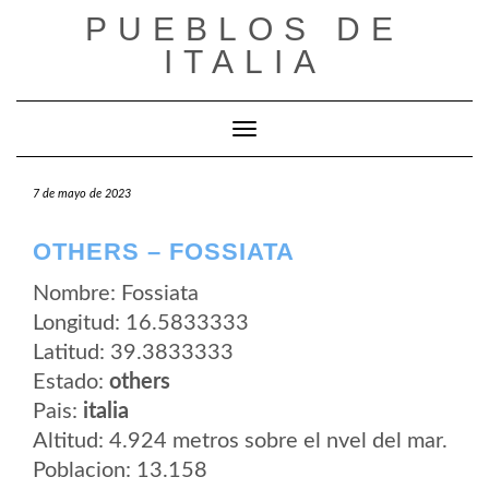
Saltar
PUEBLOS DE
al
contenido
ITALIA
Cambiar modo de navegación
7 de mayo de 2023
OTHERS – FOSSIATA
Nombre: Fossiata
Longitud: 16.5833333
Latitud: 39.3833333
Estado:
others
Pais:
italia
Altitud: 4.924 metros sobre el nvel del mar.
Poblacion: 13.158