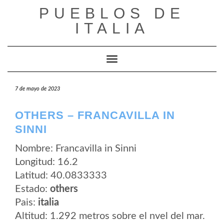
Saltar
PUEBLOS DE
al
contenido
ITALIA
Cambiar modo de navegación
7 de mayo de 2023
OTHERS – FRANCAVILLA IN
SINNI
Nombre: Francavilla in Sinni
Longitud: 16.2
Latitud: 40.0833333
Estado:
others
Pais:
italia
Altitud: 1.292 metros sobre el nvel del mar.