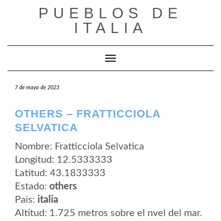
Saltar
PUEBLOS DE
al
contenido
ITALIA
Cambiar modo de navegación
7 de mayo de 2023
OTHERS – FRATTICCIOLA
SELVATICA
Nombre: Fratticciola Selvatica
Longitud: 12.5333333
Latitud: 43.1833333
Estado:
others
Pais:
italia
Altitud: 1.725 metros sobre el nvel del mar.