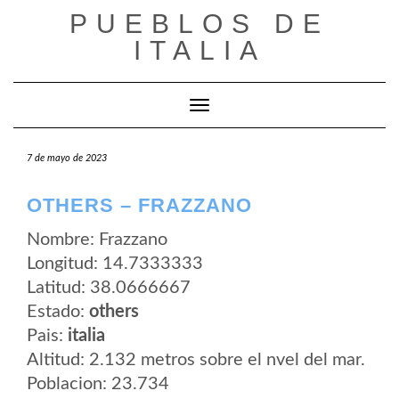
Saltar
PUEBLOS DE
al
contenido
ITALIA
Cambiar modo de navegación
7 de mayo de 2023
OTHERS – FRAZZANO
Nombre: Frazzano
Longitud: 14.7333333
Latitud: 38.0666667
Estado:
others
Pais:
italia
Altitud: 2.132 metros sobre el nvel del mar.
Poblacion: 23.734