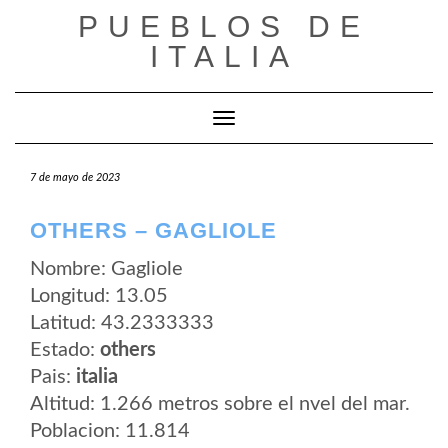
Saltar
PUEBLOS DE
al
contenido
ITALIA
Cambiar modo de navegación
7 de mayo de 2023
OTHERS – GAGLIOLE
Nombre: Gagliole
Longitud: 13.05
Latitud: 43.2333333
Estado:
others
Pais:
italia
Altitud: 1.266 metros sobre el nvel del mar.
Poblacion: 11.814