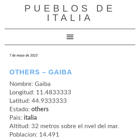
Saltar
PUEBLOS DE
al
contenido
ITALIA
Cambiar modo de navegación
7 de mayo de 2023
OTHERS – GAIBA
Nombre: Gaiba
Longitud: 11.4833333
Latitud: 44.9333333
Estado:
others
Pais:
italia
Altitud: 32 metros sobre el nvel del mar.
Poblacion: 14.491