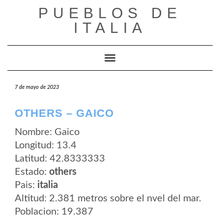
Saltar
PUEBLOS DE
al
contenido
ITALIA
Cambiar modo de navegación
7 de mayo de 2023
OTHERS – GAICO
Nombre: Gaico
Longitud: 13.4
Latitud: 42.8333333
Estado:
others
Pais:
italia
Altitud: 2.381 metros sobre el nvel del mar.
Poblacion: 19.387