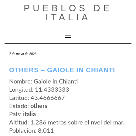
Saltar
PUEBLOS DE
al
contenido
ITALIA
Cambiar modo de navegación
7 de mayo de 2023
OTHERS – GAIOLE IN CHIANTI
Nombre: Gaiole in Chianti
Longitud: 11.4333333
Latitud: 43.4666667
Estado:
others
Pais:
italia
Altitud: 1.286 metros sobre el nvel del mar.
Poblacion: 8.011