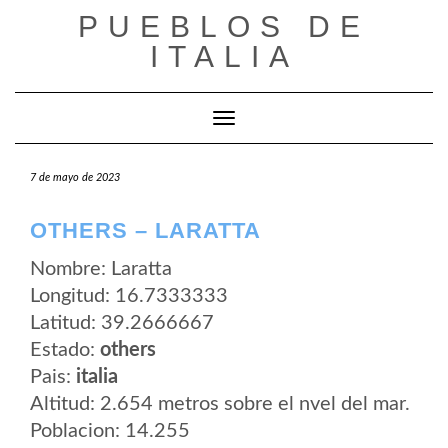
Saltar
PUEBLOS DE
al
contenido
ITALIA
Cambiar modo de navegación
7 de mayo de 2023
OTHERS – LARATTA
Nombre: Laratta
Longitud: 16.7333333
Latitud: 39.2666667
Estado:
others
Pais:
italia
Altitud: 2.654 metros sobre el nvel del mar.
Poblacion: 14.255