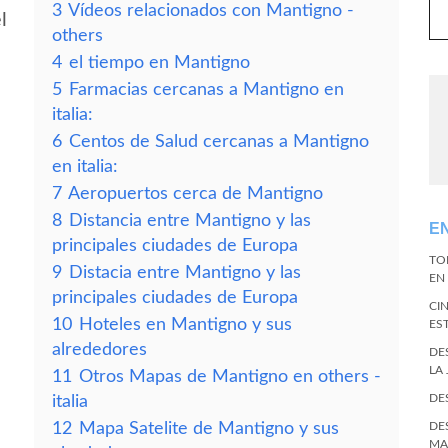
3
Vídeos relacionados con Mantigno -
l
others
4
el tiempo en Mantigno
5
Farmacias cercanas a Mantigno en
italia:
6
Centos de Salud cercanas a Mantigno
en italia:
7
Aeropuertos cerca de Mantigno
8
Distancia entre Mantigno y las
E
principales ciudades de Europa
TO
9
Distacia entre Mantigno y las
EN 
principales ciudades de Europa
CI
10
Hoteles en Mantigno y sus
ES
alrededores
DE
LA
11
Otros Mapas de Mantigno en others -
DE
italia
12
Mapa Satelite de Mantigno y sus
DE
MA