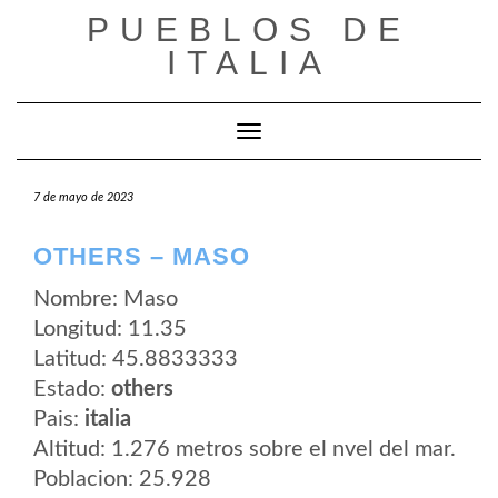
Saltar
PUEBLOS DE
al
contenido
ITALIA
Cambiar modo de navegación
7 de mayo de 2023
OTHERS – MASO
Nombre: Maso
Longitud: 11.35
Latitud: 45.8833333
Estado:
others
Pais:
italia
Altitud: 1.276 metros sobre el nvel del mar.
Poblacion: 25.928