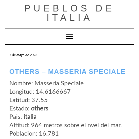
Saltar
PUEBLOS DE
al
contenido
ITALIA
Cambiar modo de navegación
7 de mayo de 2023
OTHERS – MASSERIA SPECIALE
Nombre: Masseria Speciale
Longitud: 14.6166667
Latitud: 37.55
Estado:
others
Pais:
italia
Altitud: 964 metros sobre el nvel del mar.
Poblacion: 16.781