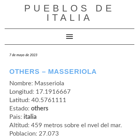
Saltar
PUEBLOS DE
al
contenido
ITALIA
Cambiar modo de navegación
7 de mayo de 2023
OTHERS – MASSERIOLA
Nombre: Masseriola
Longitud: 17.1916667
Latitud: 40.5761111
Estado:
others
Pais:
italia
Altitud: 459 metros sobre el nvel del mar.
Poblacion: 27.073