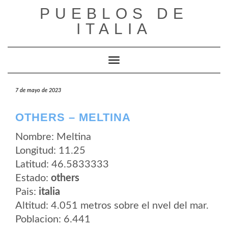
Saltar
PUEBLOS DE
al
contenido
ITALIA
Cambiar modo de navegación
7 de mayo de 2023
OTHERS – MELTINA
Nombre: Meltina
Longitud: 11.25
Latitud: 46.5833333
Estado:
others
Pais:
italia
Altitud: 4.051 metros sobre el nvel del mar.
Poblacion: 6.441