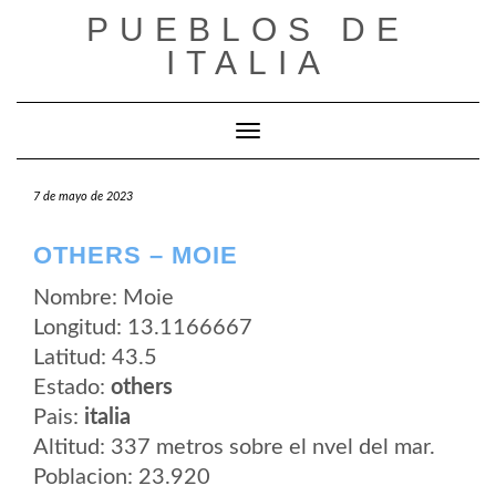
Saltar
PUEBLOS DE
al
contenido
ITALIA
Cambiar modo de navegación
7 de mayo de 2023
OTHERS – MOIE
Nombre: Moie
Longitud: 13.1166667
Latitud: 43.5
Estado:
others
Pais:
italia
Altitud: 337 metros sobre el nvel del mar.
Poblacion: 23.920