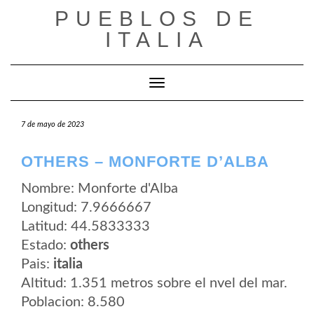
Saltar
PUEBLOS DE
al
contenido
ITALIA
Cambiar modo de navegación
7 de mayo de 2023
OTHERS – MONFORTE D’ALBA
Nombre: Monforte d'Alba
Longitud: 7.9666667
Latitud: 44.5833333
Estado:
others
Pais:
italia
Altitud: 1.351 metros sobre el nvel del mar.
Poblacion: 8.580