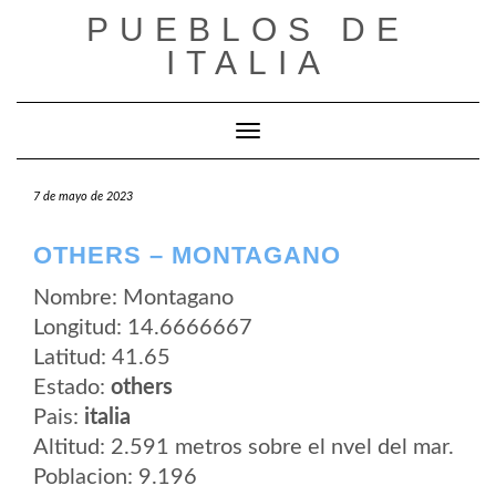
Saltar
PUEBLOS DE
al
contenido
ITALIA
Cambiar modo de navegación
7 de mayo de 2023
OTHERS – MONTAGANO
Nombre: Montagano
Longitud: 14.6666667
Latitud: 41.65
Estado:
others
Pais:
italia
Altitud: 2.591 metros sobre el nvel del mar.
Poblacion: 9.196