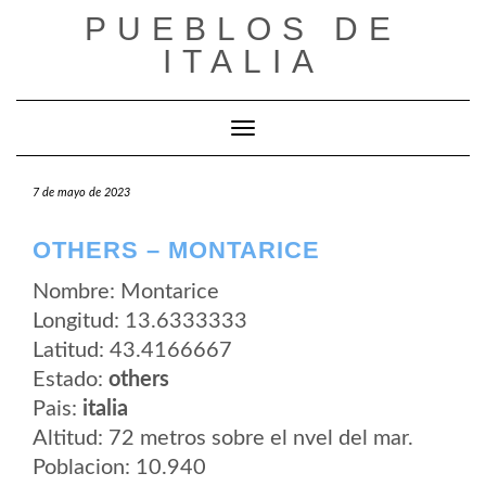
Saltar
PUEBLOS DE
al
contenido
ITALIA
Cambiar modo de navegación
7 de mayo de 2023
OTHERS – MONTARICE
Nombre: Montarice
Longitud: 13.6333333
Latitud: 43.4166667
Estado:
others
Pais:
italia
Altitud: 72 metros sobre el nvel del mar.
Poblacion: 10.940