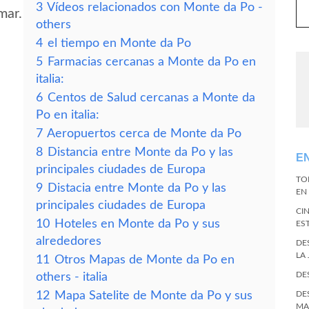
3
Vídeos relacionados con Monte da Po -
mar.
others
4
el tiempo en Monte da Po
5
Farmacias cercanas a Monte da Po en
italia:
6
Centos de Salud cercanas a Monte da
Po en italia:
7
Aeropuertos cerca de Monte da Po
8
Distancia entre Monte da Po y las
E
principales ciudades de Europa
TO
9
Distacia entre Monte da Po y las
EN 
principales ciudades de Europa
CI
10
Hoteles en Monte da Po y sus
ES
alrededores
DE
LA
11
Otros Mapas de Monte da Po en
DE
others - italia
12
Mapa Satelite de Monte da Po y sus
DE
MA