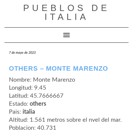
Saltar
PUEBLOS DE
al
contenido
ITALIA
Cambiar modo de navegación
7 de mayo de 2023
OTHERS – MONTE MARENZO
Nombre: Monte Marenzo
Longitud: 9.45
Latitud: 45.7666667
Estado:
others
Pais:
italia
Altitud: 1.561 metros sobre el nvel del mar.
Poblacion: 40.731