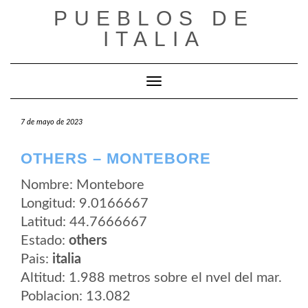
Saltar
PUEBLOS DE
al
contenido
ITALIA
Cambiar modo de navegación
7 de mayo de 2023
OTHERS – MONTEBORE
Nombre: Montebore
Longitud: 9.0166667
Latitud: 44.7666667
Estado:
others
Pais:
italia
Altitud: 1.988 metros sobre el nvel del mar.
Poblacion: 13.082