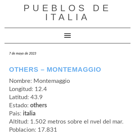
Saltar
PUEBLOS DE
al
contenido
ITALIA
Cambiar modo de navegación
7 de mayo de 2023
OTHERS – MONTEMAGGIO
Nombre: Montemaggio
Longitud: 12.4
Latitud: 43.9
Estado:
others
Pais:
italia
Altitud: 1.502 metros sobre el nvel del mar.
Poblacion: 17.831