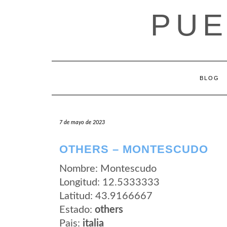
Saltar
PUE
al
contenido
BLOG
7 de mayo de 2023
OTHERS – MONTESCUDO
Nombre: Montescudo
Longitud: 12.5333333
Latitud: 43.9166667
Estado:
others
Pais:
italia