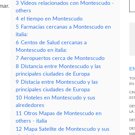
3
Vídeos relacionados con Montescudo -
mar.
others
4
el tiempo en Montescudo
5
Farmacias cercanas a Montescudo en
italia:
6
Centos de Salud cercanas a
Montescudo en italia:
7
Aeropuertos cerca de Montescudo
8
Distancia entre Montescudo y las
E
principales ciudades de Europa
TO
9
Distacia entre Montescudo y las
EN 
principales ciudades de Europa
CI
10
Hoteles en Montescudo y sus
ES
alrededores
DE
LA
11
Otros Mapas de Montescudo en
DE
others - italia
12
Mapa Satelite de Montescudo y sus
DE
MA