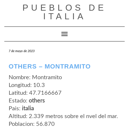
Saltar
PUEBLOS DE
al
contenido
ITALIA
Cambiar modo de navegación
7 de mayo de 2023
OTHERS – MONTRAMITO
Nombre: Montramito
Longitud: 10.3
Latitud: 47.7166667
Estado:
others
Pais:
italia
Altitud: 2.339 metros sobre el nvel del mar.
Poblacion: 56.870