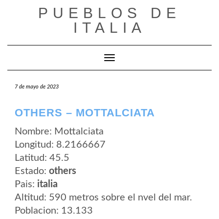
Saltar
PUEBLOS DE
al
contenido
ITALIA
Cambiar modo de navegación
7 de mayo de 2023
OTHERS – MOTTALCIATA
Nombre: Mottalciata
Longitud: 8.2166667
Latitud: 45.5
Estado:
others
Pais:
italia
Altitud: 590 metros sobre el nvel del mar.
Poblacion: 13.133