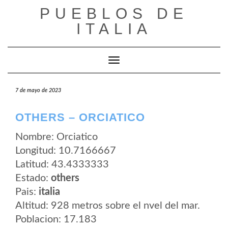
Saltar
PUEBLOS DE
al
contenido
ITALIA
Cambiar modo de navegación
7 de mayo de 2023
OTHERS – ORCIATICO
Nombre: Orciatico
Longitud: 10.7166667
Latitud: 43.4333333
Estado:
others
Pais:
italia
Altitud: 928 metros sobre el nvel del mar.
Poblacion: 17.183