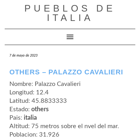
Saltar
PUEBLOS DE
al
contenido
ITALIA
Cambiar modo de navegación
7 de mayo de 2023
OTHERS – PALAZZO CAVALIERI
Nombre: Palazzo Cavalieri
Longitud: 12.4
Latitud: 45.8833333
Estado:
others
Pais:
italia
Altitud: 75 metros sobre el nvel del mar.
Poblacion: 31.926